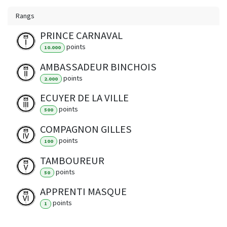
Rangs
PRINCE CARNAVAL
point
s
10.000
AMBASSADEUR BINCHOIS
point
s
2.000
ECUYER DE LA VILLE
point
s
500
COMPAGNON GILLES
point
s
100
TAMBOUREUR
point
s
50
APPRENTI MASQUE
point
s
1